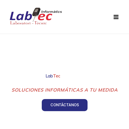
Ir
al
contenido
Bienvenid@ a
Lab
Tec
Informatics
en Barcelona
SOLUCIONES INFORMÁTICAS A TU MEDIDA
CONTÁCTANOS